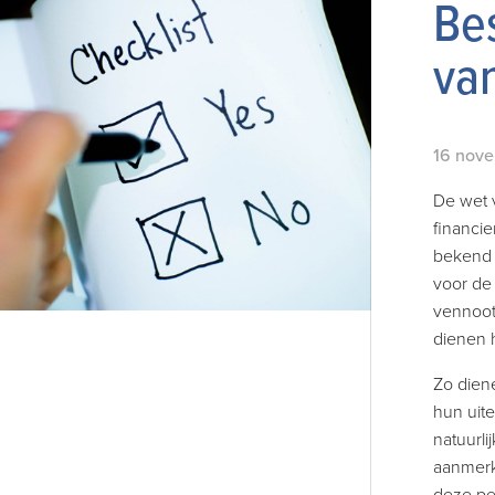
Bes
van
16 nove
De wet 
financie
bekend a
voor de
vennoot
dienen 
Zo dien
hun uit
natuurli
aanmerk