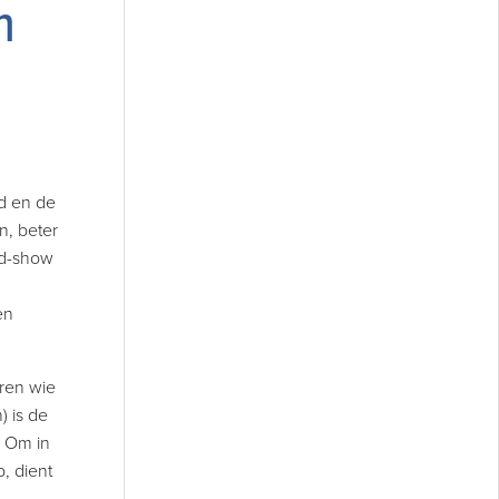
n
d en de
n, beter
ed-show
en
ren wie
) is de
. Om in
, dient