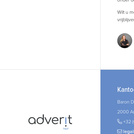
onder d
Wilt u 
vrijblij
Kanto
Baron D
2000 A
+32 (
lega