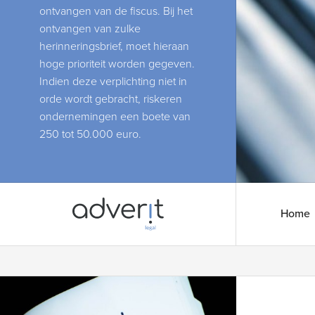
ontvangen van de fiscus. Bij het
ontvangen van zulke
herinneringsbrief, moet hieraan
hoge prioriteit worden gegeven.
Indien deze verplichting niet in
orde wordt gebracht, riskeren
ondernemingen een boete van
250 tot 50.000 euro.
Home