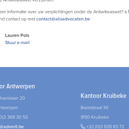
e Antiwitwaswet verzuimen.
meer informatie over uw verplichtingen onder de Antiwitwaswet? 
vend contact op met
contact@alisadvocaten.be
Lauren Pols
Stuur e-mail
or Antwerpen
Kantoor Kruibeke
hanislaan 20
ntwerpen
Bazelstraat 30
0)3 369 30 50
9150 Kruibeke
l@adverit.be
+32 (0)3 828 83 72