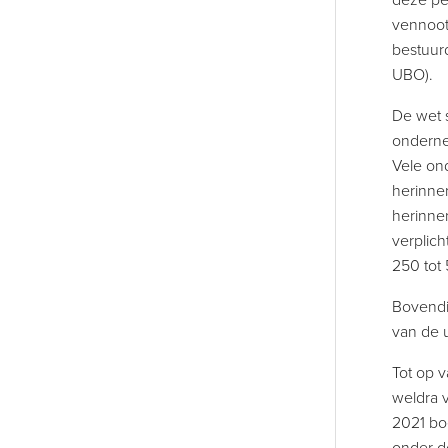
deze pe
vennoots
bestuurd
UBO).
De wet 
onderne
Vele on
herinne
herinner
verplic
250 tot
Bovendi
van de u
Tot op 
weldra 
2021 bo