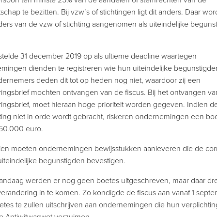
rsoon ten minste 25% van de aandelen of stemrechten van de
chap te bezitten. Bij vzw’s of stichtingen ligt dit anders. Daar wor
ers van de vzw of stichting aangenomen als uiteindelijke begunst
stelde 31 december 2019 op als ultieme deadline waartegen
mingen dienden te registreren wie hun uiteindelijke begunstigden
dernemers deden dit tot op heden nog niet, waardoor zij een
ringsbrief mochten ontvangen van de fiscus. Bij het ontvangen va
ingsbrief, moet hieraan hoge prioriteit worden gegeven. Indien d
hting niet in orde wordt gebracht, riskeren ondernemingen een bo
 50.000 euro.
en moeten ondernemingen bewijsstukken aanleveren die de cor
iteindelijke begunstigden bevestigen.
vandaag werden er nog geen boetes uitgeschreven, maar daar dre
verandering in te komen. Zo kondigde de fiscus aan vanaf 1 sept
etes te zullen uitschrijven aan ondernemingen die hun verplichti