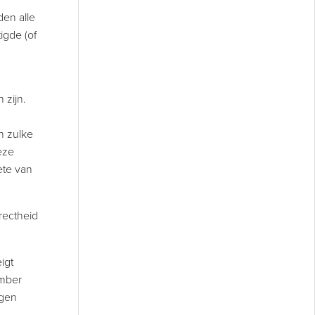
den alle
igde (of
 zijn.
n zulke
eze
ete van
rectheid
igt
ember
ngen